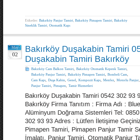
Etiketler:
Bakırköy Panjur Tamiri
,
Bakırköy Pimapen Tamiri
,
Bakırköy
Sineklik Tamiri
,
Otomatik Kapı
Bakırköy Duşakabin Tamiri 0
May
02
Duşakabin Tamiri Bakırköy
Bakırköy Cam Balkon Tamiri
,
Bakırköy Otomatik Kepenk Tamiri
,
Bakırköy Panjur Tamiri
,
Bakırköy Pimapen Tamiri
,
Bombeli Cam
,
Cam Kapı
,
Duşa Kabin
,
Genel
,
Kompozit Kapı
,
Menfez
,
Motorlu Panjur
,
Panjur Tamiri
,
Pimapen
,
Tamir Hizmetleri
Bakırköy Duşakabin Tamiri 0542 302 93 
Bakırköy Firma Tanıtım : Firma Adı : Bl
Alüminyum Doğrama Sistemleri Tel: 085
302 93 93 Adres : Lütfen İletişime Geçini
Pimapen Tamiri, Pimapen Panjur Tamir Se
İmalatı, Panjur Tamiri, Otomatik Panjur T