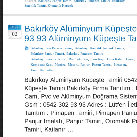
Etiketler:
Bakırköy Panjur Tamiri
,
Bakırköy Pimapen Tamiri
,
Bakırköy
Sineklik Tamiri
,
Otomatik Kepenk
Bakırköy Alüminyum Küpeşte
May
02
93 93 Alüminyum Küpeşte Tam
Bakırköy Cam Balkon Tamiri
,
Bakırköy Otomatik Kepenk Tamiri
,
Bakırköy Panjur Tamiri
,
Bakırköy Pimapen Tamiri
,
Bakırköy Sineklik Tamiri
,
Bombeli Cam
,
Cam Kapı
,
Duşa Kabin
,
Genel
,
Kompozit Kapı
,
Menfez
,
Motorlu Panjur
,
Panjur Tamiri
,
Pimapen
,
Tamir Hizmetleri
Bakırköy Alüminyum Küpeşte Tamiri 054
Küpeşte Tamiri Bakırköy Firma Tanıtım : 
Cam, Pvc ve Alüminyum Doğrama Sistemle
Gsm : 0542 302 93 93 Adres : Lütfen İlet
Tanıtım : Pimapen Tamiri, Pimapen Panju
Panjur İmalatı, Panjur Tamiri, Otomatik 
Tamiri, Katlanır …