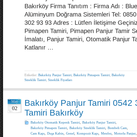
Bakırköy Firma Tanıtım : Firma Adı : Bl
Alüminyum Doğrama Sistemleri Tel: 085
302 93 93 Adres : Lütfen İletişime Geçini
Pimapen Tamiri, Pimapen Panjur Tamir Se
İmalatı, Panjur Tamiri, Otomatik Panjur T
Katlanır …
Etiketler:
Bakırköy Panjur Tamiri
,
Bakırköy Pimapen Tamiri
,
Bakırköy
Sineklik Tamiri
,
Sineklik Fiyatları
Bakırköy Panjur Tamiri 0542
May
02
Tamiri Bakırköy
Bakırköy Otomatik Kepenk Tamiri
,
Bakırköy Panjur Tamiri
,
Bakırköy Pimapen Tamiri
,
Bakırköy Sineklik Tamiri
,
Bombeli Cam
,
Cam Kapı
,
Duşa Kabin
,
Genel
,
Kompozit Kapı
,
Menfez
,
Motorlu Panjur
,