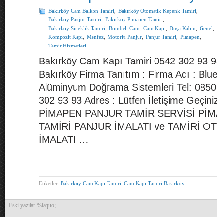
Bakırköy Cam Balkon Tamiri
,
Bakırköy Otomatik Kepenk Tamiri
,
Bakırköy Panjur Tamiri
,
Bakırköy Pimapen Tamiri
,
Bakırköy Sineklik Tamiri
,
Bombeli Cam
,
Cam Kapı
,
Duşa Kabin
,
Genel
,
Kompozit Kapı
,
Menfez
,
Motorlu Panjur
,
Panjur Tamiri
,
Pimapen
,
Tamir Hizmetleri
Bakırköy Cam Kapı Tamiri 0542 302 93 9
Bakırköy Firma Tanıtım : Firma Adı : Bl
Alüminyum Doğrama Sistemleri Tel: 085
302 93 93 Adres : Lütfen İletişime Geçini
PİMAPEN PANJUR TAMİR SERVİSİ PİM
TAMİRİ PANJUR İMALATI ve TAMİRİ 
İMALATI …
Etiketler:
Bakırköy Cam Kapı Tamiri
,
Cam Kapı Tamiri Bakırköy
Eski yazılar %laquo;