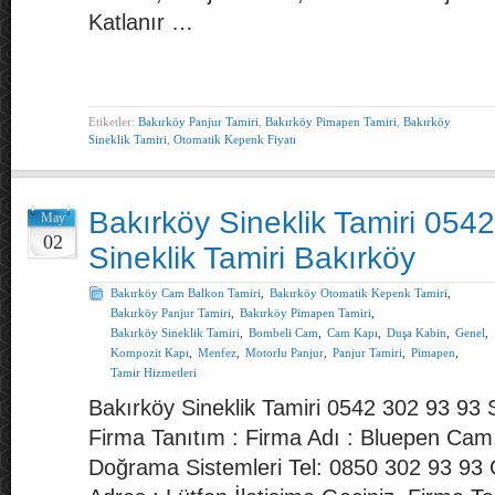
Katlanır …
Etiketler:
Bakırköy Panjur Tamiri
,
Bakırköy Pimapen Tamiri
,
Bakırköy
Sineklik Tamiri
,
Otomatik Kepenk Fiyatı
Bakırköy Sineklik Tamiri 054
May
02
Sineklik Tamiri Bakırköy
Bakırköy Cam Balkon Tamiri
,
Bakırköy Otomatik Kepenk Tamiri
,
Bakırköy Panjur Tamiri
,
Bakırköy Pimapen Tamiri
,
Bakırköy Sineklik Tamiri
,
Bombeli Cam
,
Cam Kapı
,
Duşa Kabin
,
Genel
,
Kompozit Kapı
,
Menfez
,
Motorlu Panjur
,
Panjur Tamiri
,
Pimapen
,
Tamir Hizmetleri
Bakırköy Sineklik Tamiri 0542 302 93 93 S
Firma Tanıtım : Firma Adı : Bluepen Ca
Doğrama Sistemleri Tel: 0850 302 93 93