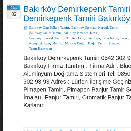
Bakırköy Demirkepenk Tamir
May
02
Demirkepenk Tamiri Bakırköy
Bakırköy Cam Balkon Tamiri
,
Bakırköy Otomatik Kepenk Tamiri
,
Bakırköy Panjur Tamiri
,
Bakırköy Pimapen Tamiri
,
Bakırköy Sineklik Tamiri
,
Bombeli Cam
,
Cam Kapı
,
Duşa Kabin
,
Genel
,
Kompozit Kapı
,
Menfez
,
Motorlu Panjur
,
Panjur Tamiri
,
Pimapen
,
Tamir Hizmetleri
Bakırköy Demirkepenk Tamiri 0542 302 9
Bakırköy Firma Tanıtım : Firma Adı : Bl
Alüminyum Doğrama Sistemleri Tel: 085
302 93 93 Adres : Lütfen İletişime Geçini
Pimapen Tamiri, Pimapen Panjur Tamir Se
İmalatı, Panjur Tamiri, Otomatik Panjur T
Katlanır …