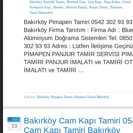
Bakırköy Sineklik Tamiri
,
Bombeli Cam
,
Cam Kapı
,
Duşa Kabin
,
Genel
,
Kompozit Kapı
,
Menfez
,
Motorlu Panjur
,
Panjur Tamiri
,
Pimapen
,
Tamir Hizmetleri
Bakırköy Pimapen Tamiri 0542 302 93 93
Bakırköy Firma Tanıtım : Firma Adı : Bl
Alüminyum Doğrama Sistemleri Tel: 085
302 93 93 Adres : Lütfen İletişime Geçini
PİMAPEN PANJUR TAMİR SERVİSİ PİM
TAMİRİ PANJUR İMALATI ve TAMİRİ 
İMALATI ve TAMİRİ …
Etiketler:
Bakırköy Pimapen Tamiri
,
Pimapen Tamiri Bakırköy
Bakırköy Cam Kapı Tamiri 0
Nis
13
Cam Kapı Tamiri Bakırköy