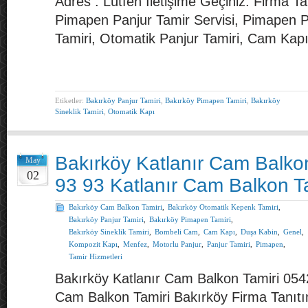
Adres : Lütfen İletişime Geçiniz. Firma T
Pimapen Panjur Tamir Servisi, Pimapen Pa
Tamiri, Otomatik Panjur Tamiri, Cam Kapı
Etiketler:
Bakırköy Panjur Tamiri
,
Bakırköy Pimapen Tamiri
,
Bakırköy
Sineklik Tamiri
,
Otomatik Kapı
Bakırköy Katlanır Cam Balko
May
02
93 93 Katlanır Cam Balkon T
Bakırköy Cam Balkon Tamiri
,
Bakırköy Otomatik Kepenk Tamiri
,
Bakırköy Panjur Tamiri
,
Bakırköy Pimapen Tamiri
,
Bakırköy Sineklik Tamiri
,
Bombeli Cam
,
Cam Kapı
,
Duşa Kabin
,
Genel
,
Kompozit Kapı
,
Menfez
,
Motorlu Panjur
,
Panjur Tamiri
,
Pimapen
,
Tamir Hizmetleri
Bakırköy Katlanır Cam Balkon Tamiri 054
Cam Balkon Tamiri Bakırköy Firma Tanıtı