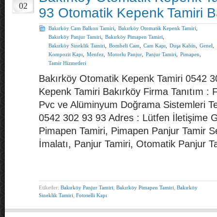
02
93 Otomatik Kepenk Tamiri B
Bakırköy Cam Balkon Tamiri
,
Bakırköy Otomatik Kepenk Tamiri
,
Bakırköy Panjur Tamiri
,
Bakırköy Pimapen Tamiri
,
Bakırköy Sineklik Tamiri
,
Bombeli Cam
,
Cam Kapı
,
Duşa Kabin
,
Genel
,
Kompozit Kapı
,
Menfez
,
Motorlu Panjur
,
Panjur Tamiri
,
Pimapen
,
Tamir Hizmetleri
Bakırköy Otomatik Kepenk Tamiri 0542 3
Kepenk Tamiri Bakırköy Firma Tanıtım : 
Pvc ve Alüminyum Doğrama Sistemleri Te
0542 302 93 93 Adres : Lütfen İletişime G
Pimapen Tamiri, Pimapen Panjur Tamir Se
İmalatı, Panjur Tamiri, Otomatik Panjur 
Etiketler:
Bakırköy Panjur Tamiri
,
Bakırköy Pimapen Tamiri
,
Bakırköy
Sineklik Tamiri
,
Fotoselli Kapı