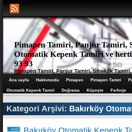
Pimapen Tamiri, Panjur Tamiri, 
Otomatik Kepenk Tamiri ve hertür
93 93
Pimapen Tamiri, Panjur Tamiri, Sineklik Tamir
hertürlü işleriniz için Bize Ulaşın 0542 302 93 9
Ana sayfa
Hakkımızda
Pimapen
Pimapen Tamiri
P
Otomatik Kepenk Tamiri
Doğrama
Küpeşte
Ferforje
Kategori Arşivi:
Bakırköy Otomat
Bakırköy Otomatik Kepenk Ta
May