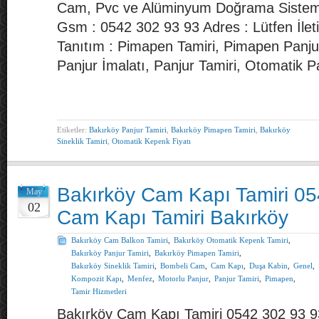
Cam, Pvc ve Alüminyum Doğrama Sistemle
Gsm : 0542 302 93 93 Adres : Lütfen İlet
Tanıtım : Pimapen Tamiri, Pimapen Panju
Panjur İmalatı, Panjur Tamiri, Otomatik P
Etiketler:
Bakırköy Panjur Tamiri
,
Bakırköy Pimapen Tamiri
,
Bakırköy
Sineklik Tamiri
,
Otomatik Kepenk Fiyatı
Bakırköy Cam Kapı Tamiri 0
May
02
Cam Kapı Tamiri Bakırköy
Bakırköy Cam Balkon Tamiri
,
Bakırköy Otomatik Kepenk Tamiri
,
Bakırköy Panjur Tamiri
,
Bakırköy Pimapen Tamiri
,
Bakırköy Sineklik Tamiri
,
Bombeli Cam
,
Cam Kapı
,
Duşa Kabin
,
Genel
,
Kompozit Kapı
,
Menfez
,
Motorlu Panjur
,
Panjur Tamiri
,
Pimapen
,
Tamir Hizmetleri
Bakırköy Cam Kapı Tamiri 0542 302 93 9